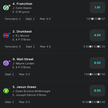
4.
Francillon
1.61
J: Colin Keane
E: G M Lyons
Formulario:
2
Edad:
2
Peso:
9-5
1.57
1.53
1.57
2.
Drumbeat
4.50
J: R L Moore
E: A P O'Brien
Formulario:
6
Edad:
2
Peso:
9-5
5.00
4.50
5.00
9.
Wall Street
6.50
J: Wayne Lordan
E: A P O'Brien
Edad:
2
Peso:
9-5
7.00
6.50
7.00
5.
Jesus Green
8.50
J: Dylan Browne McMonagle
E: Joseph Patrick O'Brien
Edad:
2
Peso:
9-5
10.00
9.50
9.00