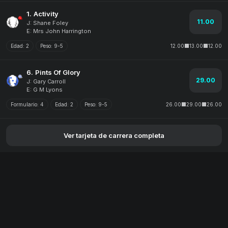
1.
Activity
11.00
J: Shane Foley
E: Mrs John Harrington
Edad:
2
Peso:
9-5
12.00
13.00
12.00
6.
Pints Of Glory
29.00
J: Gary Carroll
E: G M Lyons
Formulario:
4
Edad:
2
Peso:
9-5
26.00
29.00
26.00
Ver tarjeta de carrera completa