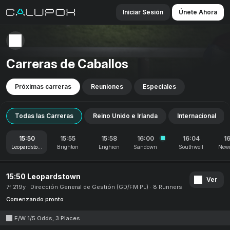
Iniciar Sesión
Únete Ahora
Carreras de Caballos
Próximas carreras
Reuniones
Especiales
Todas las Carreras
Reino Unido e Irlanda
Internacional
15:50
15:55
15:58
16:00
16:04
1
Leopardstown
Brighton
Enghien
Sandown
Southwell
New
15:50 Leopardstown
Ver
7f 219y
Dirección General de Gestión (GD/FM PL)
8 Runners
Comenzando pronto
E/W 1/5 Odds, 3 Places