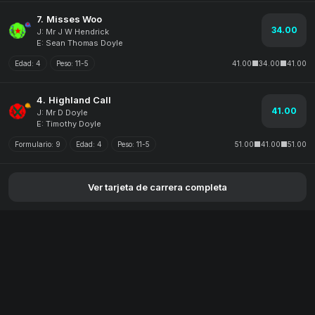
7.
Misses Woo
34.00
J: Mr J W Hendrick
E: Sean Thomas Doyle
Edad:
4
Peso:
11-5
41.00
34.00
41.00
4.
Highland Call
41.00
J: Mr D Doyle
E: Timothy Doyle
Formulario:
9
Edad:
4
Peso:
11-5
51.00
41.00
51.00
Ver tarjeta de carrera completa