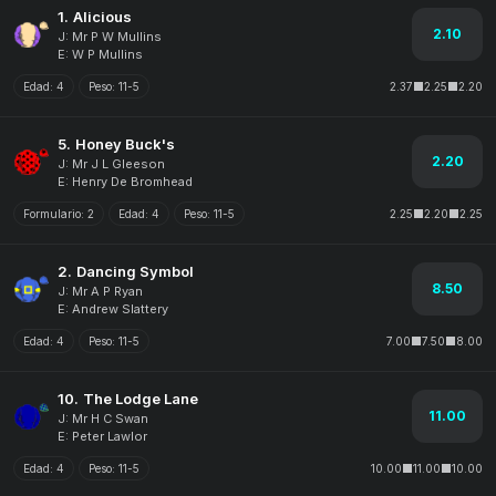
1.
Alicious
2.10
J: Mr P W Mullins
E: W P Mullins
Edad:
4
Peso:
11-5
2.37
2.25
2.20
5.
Honey Buck's
2.20
J: Mr J L Gleeson
E: Henry De Bromhead
Formulario:
2
Edad:
4
Peso:
11-5
2.25
2.20
2.25
2.
Dancing Symbol
8.50
J: Mr A P Ryan
E: Andrew Slattery
Edad:
4
Peso:
11-5
7.00
7.50
8.00
10.
The Lodge Lane
11.00
J: Mr H C Swan
E: Peter Lawlor
Edad:
4
Peso:
11-5
10.00
11.00
10.00