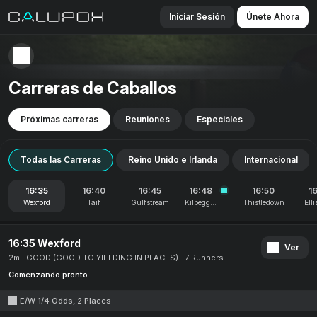
Iniciar Sesión
Únete Ahora
Carreras de Caballos
Próximas carreras
Reuniones
Especiales
Todas las Carreras
Reino Unido e Irlanda
Internacional
16:35
16:40
16:45
16:48
16:50
1
Wexford
Taif
Gulfstream
Kilbeggan
Thistledown
Elli
16:35 Wexford
Ver
2m
GOOD (GOOD TO YIELDING IN PLACES)
7 Runners
Comenzando pronto
E/W 1/4 Odds, 2 Places