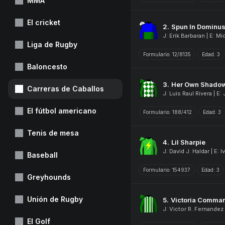
MMA
El cricket
2.
Spun In Dominu
J: Erik Barbaran | E: M
Liga de Rugby
Formulario:
12/8135
Edad:
3
Baloncesto
3.
Her Own Shado
Carreras de Caballos
J: Luis Raul Rivera | E
El fútbol americano
Formulario:
188/412
Edad:
3
Tenis de mesa
4.
Lil Sharpie
J: David J. Haldar | E: 
Baseball
Formulario:
154937
Edad:
3
Greyhounds
Unión de Rugby
5.
Victoria Comma
J: Victor R. Fernandez
El Golf