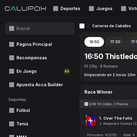
Deportes
Juegos
Vir
/
Carreras de Caballos
Buscar
16:50
17:20
17:
Página Principal
16:50 Thistle
Recompensas
5f 219y
8 Runners
En Juego
85
Empezando en 1 horas 10m
Apuesta Acca Builder
Race Winner
Deportes
E/W 1/5 Odds, 3 Places
Fútbol
1.
Over The Falls
Tenis
J: Alejandro Gomez | 
Formulario:
4/22122
Edad:
4