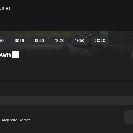
tuales
50
18:20
18:50
19:20
19:50
20:20
down
E: Alejandro Gomez