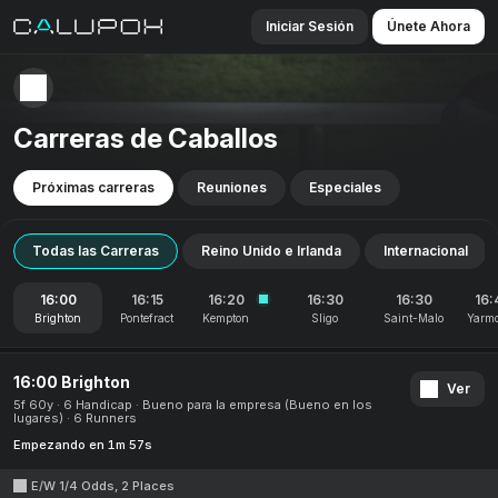
Iniciar Sesión
Únete Ahora
Carreras de Caballos
Próximas carreras
Reuniones
Especiales
Todas las Carreras
Reino Unido e Irlanda
Internacional
16:00
16:15
16:20
16:30
16:30
16:
Brighton
Pontefract
Kempton
Sligo
Saint-Malo
Yarm
16:00 Brighton
Ver
5f 60y
6 Handicap
Bueno para la empresa (Bueno en los
lugares)
6 Runners
Empezando en 1m 57s
E/W 1/4 Odds, 2 Places