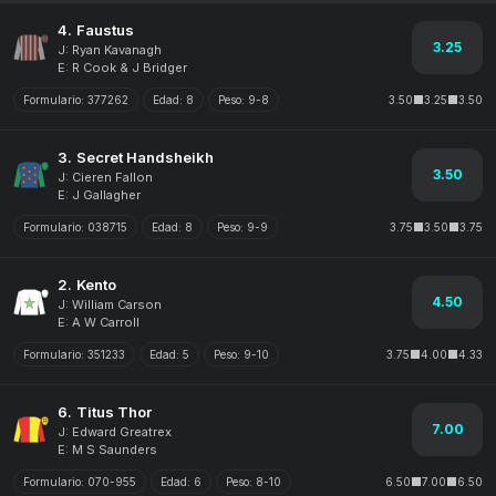
4.
Faustus
3.25
J: Ryan Kavanagh
E: R Cook & J Bridger
Formulario:
377262
Edad:
8
Peso:
9-8
3.50
3.25
3.50
3.
Secret Handsheikh
3.50
J: Cieren Fallon
E: J Gallagher
Formulario:
038715
Edad:
8
Peso:
9-9
3.75
3.50
3.75
2.
Kento
4.50
J: William Carson
E: A W Carroll
Formulario:
351233
Edad:
5
Peso:
9-10
3.75
4.00
4.33
6.
Titus Thor
7.00
J: Edward Greatrex
E: M S Saunders
Formulario:
070-955
Edad:
6
Peso:
8-10
6.50
7.00
6.50