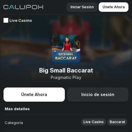
Iniciar Sesión
Únete Ahora
Live Casino
Big Small Baccarat
Pragmatic Play
Únete Ahora
Inicio de sesión
Más detalles
Live Casino
Baccarat
Categoría