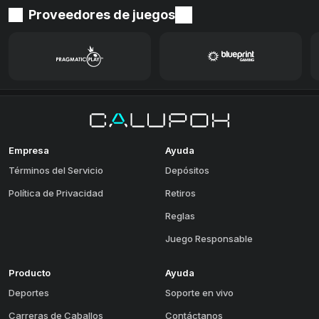
Proveedores de juegos
Empresa
Ayuda
Términos del Servicio
Depósitos
Política de Privacidad
Retiros
Reglas
Juego Responsable
Producto
Ayuda
Deportes
Soporte en vivo
Carreras de Caballos
Contáctanos