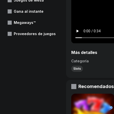
Juegos de Mesa
Gana al instante
Megaways™
Proveedores de juegos
Más detalles
Categoría
Slots
Recomendados