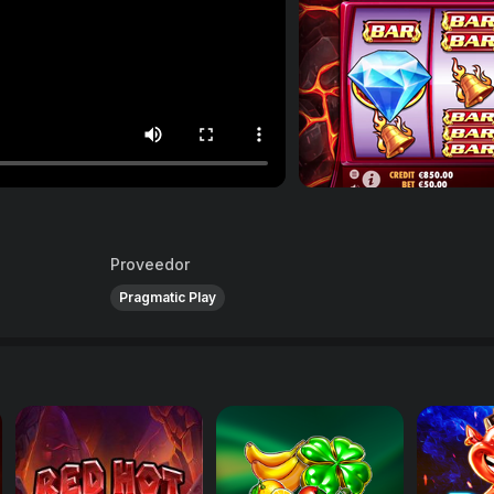
Proveedor
Pragmatic Play