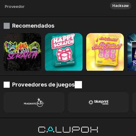
Hacksaw
Proveedor
Recomendados
Chaos Crew Scratch
Happy Scratch
Lucky Scratch
Big
Proveedores de juegos