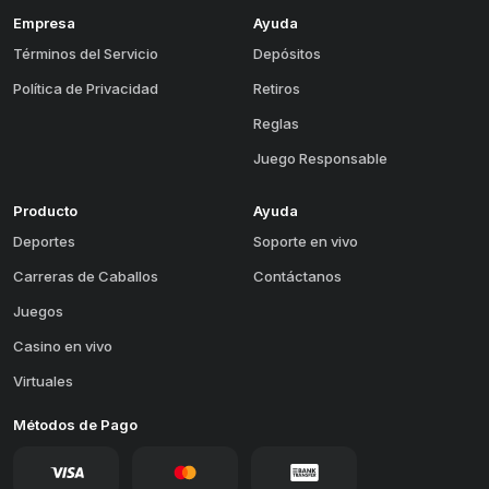
Empresa
Ayuda
Términos del Servicio
Depósitos
Política de Privacidad
Retiros
Reglas
Juego Responsable
Producto
Ayuda
Deportes
Soporte en vivo
Carreras de Caballos
Contáctanos
Juegos
Casino en vivo
Virtuales
Métodos de Pago