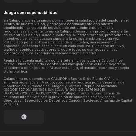
Juega con responsabilidad
En Calupoh nos esforzamos por mantener la satisfacción del jugador en el
centro de nuestra visión, y entregarla continuamente con nuestra
combinación ganadora de servicios de entretenimiento en línea y
recompensas al cliente. La marca Calupoh desarrolla y proporciona ofertas
de eSports y Casino Clásico superiores. Nuestros torneos, promociones e
incentivos de lealtad buscan superar a la competencia una y otra vez.
Potenciado por el software del líder de la industria, una experiencia
espectacular espera a cada cliente en cada esquina. Su diseño intuitivo,
gráficos, sonidos cautivadores y, sobre todo, su gran accesibilidad
proporcionan una experiencia verdaderamente atractiva.
Registra tu cuenta gratuita y conviértete en un ganador de Calupoh hoy
mismo. Utilizamos ciertas cookies del navegador con el fin de mejorar tu
experiencia con nosotros. Al usar este sitio, el usuario reconoce y acepta
dicha práctica.
Calupoh.mx es operado por CALUPOH eSports S. de R.L. de C.V., una
empresa registrada en México, autorizada y regulada por la Secretaría de
Gobernación- Dirección de Juegos y Sorteos- República Mexicana.
(SEGOB1327 01/ABR/1991, S/N 30/JUN/1992, DGJS/769/2018,
DGJS/4021/2022, DGJS/1911/2023) Calupoh mantiene una licencia de
apuestas interactivas para la provisión de apuestas en actividades
deportivas. (Espectáculos Deportivos Cancún, Sociedad Anónima de Capital
Variable).