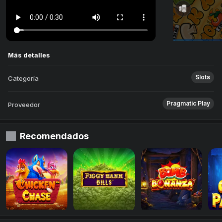
Más detalles
Slots
Categoría
Pragmatic Play
Proveedor
Recomendados
Chicken Chase
Piggy Bank Bills
Bomb Bonanza
Cas