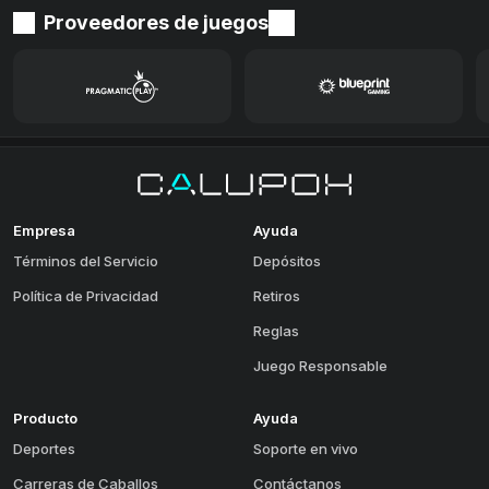
Proveedores de juegos
Empresa
Ayuda
Términos del Servicio
Depósitos
Política de Privacidad
Retiros
Reglas
Juego Responsable
Producto
Ayuda
Deportes
Soporte en vivo
Carreras de Caballos
Contáctanos