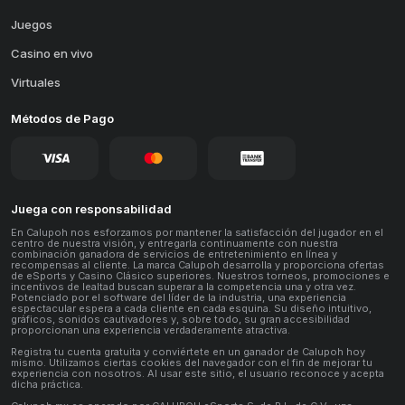
Juegos
Casino en vivo
Virtuales
Métodos de Pago
Juega con responsabilidad
En Calupoh nos esforzamos por mantener la satisfacción del jugador en el
centro de nuestra visión, y entregarla continuamente con nuestra
combinación ganadora de servicios de entretenimiento en línea y
recompensas al cliente. La marca Calupoh desarrolla y proporciona ofertas
de eSports y Casino Clásico superiores. Nuestros torneos, promociones e
incentivos de lealtad buscan superar a la competencia una y otra vez.
Potenciado por el software del líder de la industria, una experiencia
espectacular espera a cada cliente en cada esquina. Su diseño intuitivo,
gráficos, sonidos cautivadores y, sobre todo, su gran accesibilidad
proporcionan una experiencia verdaderamente atractiva.
Registra tu cuenta gratuita y conviértete en un ganador de Calupoh hoy
mismo. Utilizamos ciertas cookies del navegador con el fin de mejorar tu
experiencia con nosotros. Al usar este sitio, el usuario reconoce y acepta
dicha práctica.