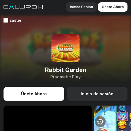
Iniciar Sesión
Únete Ahora
Easter
Rabbit Garden
Pragmatic Play
Únete Ahora
Inicio de sesión