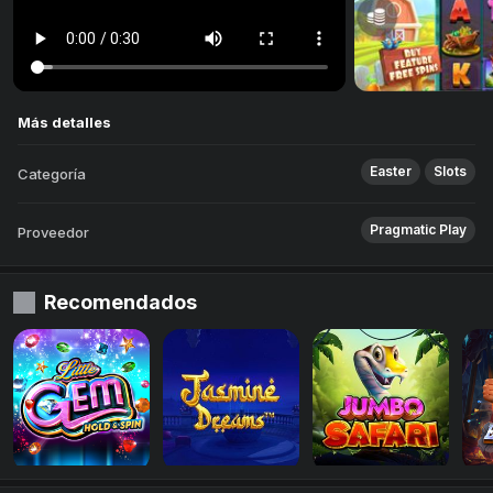
Más detalles
Easter
Slots
Categoría
Pragmatic Play
Proveedor
Recomendados
Little Gem
Jasmine Dreams
Jumbo Safari
Gem