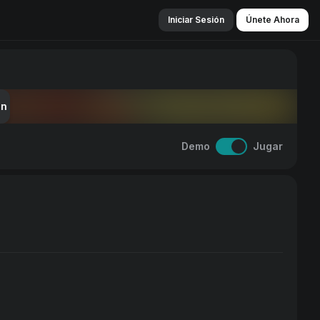
Iniciar Sesión
Únete Ahora
ón
Demo
Jugar
Use setting