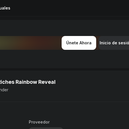
tuales
Únete Ahora
Inicio de sesi
iches Rainbow Reveal
nder
Proveedor