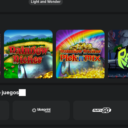
Light and Wonder
ht Magic
Rainbow Riches
Rainbow Riches Pick'n'Mix
Rainbow 
 juegos