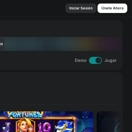
Iniciar Sesión
Únete Ahora
ón
Demo
Jugar
Use setting