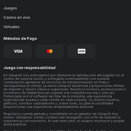
Juegos
Casino en vivo
Virtuales
Métodos de Pago
Juega con responsabilidad
En Calupoh nos esforzamos por mantener la satisfacción del jugador en el
centro de nuestra visión, y entregarla continuamente con nuestra
combinación ganadora de servicios de entretenimiento en línea y
recompensas al cliente. La marca Calupoh desarrolla y proporciona ofertas
de eSports y Casino Clásico superiores. Nuestros torneos, promociones e
incentivos de lealtad buscan superar a la competencia una y otra vez.
Potenciado por el software del líder de la industria, una experiencia
espectacular espera a cada cliente en cada esquina. Su diseño intuitivo,
gráficos, sonidos cautivadores y, sobre todo, su gran accesibilidad
proporcionan una experiencia verdaderamente atractiva.
Registra tu cuenta gratuita y conviértete en un ganador de Calupoh hoy
mismo. Utilizamos ciertas cookies del navegador con el fin de mejorar tu
experiencia con nosotros. Al usar este sitio, el usuario reconoce y acepta
dicha práctica.