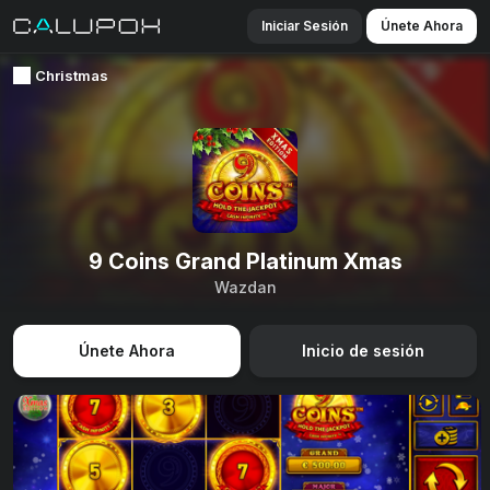
Iniciar Sesión
Únete Ahora
Christmas
9 Coins Grand Platinum Xmas
Wazdan
Únete Ahora
Inicio de sesión