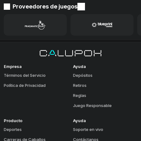
Proveedores de juegos
Empresa
Ayuda
Términos del Servicio
Depósitos
Política de Privacidad
Retiros
Reglas
Juego Responsable
Producto
Ayuda
Deportes
Soporte en vivo
Carreras de Caballos
Contáctanos