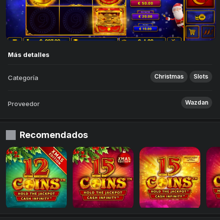
Más detalles
Christmas
Slots
Categoría
Wazdan
Proveedor
Recomendados
12 Coins Xmas
15 Coins Xmas
15 Coins Grand Gold Ed
15 