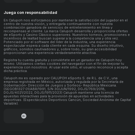
Juega con responsabilidad
En Calupoh nos esforzamos por mantener la satisfacción del jugador en el
centro de nuestra visión, y entregarla continuamente con nuestra
combinación ganadora de servicios de entretenimiento en línea y
recompensas al cliente. La marca Calupoh desarrolla y proporciona ofertas
de eSports y Casino Clásico superiores. Nuestros torneos, promociones e
incentivos de lealtad buscan superar a la competencia una y otra vez.
Potenciado por el software del líder de la industria, una experiencia
espectacular espera a cada cliente en cada esquina. Su diseño intuitivo,
gráficos, sonidos cautivadores y, sobre todo, su gran accesibilidad
proporcionan una experiencia verdaderamente atractiva.
Registra tu cuenta gratuita y conviértete en un ganador de Calupoh hoy
mismo. Utilizamos ciertas cookies del navegador con el fin de mejorar tu
experiencia con nosotros. Al usar este sitio, el usuario reconoce y acepta
dicha práctica.
Calupoh.mx es operado por CALUPOH eSports S. de R.L. de C.V., una
empresa registrada en México, autorizada y regulada por la Secretaría de
Gobernación- Dirección de Juegos y Sorteos- República Mexicana.
(SEGOB1327 01/ABR/1991, S/N 30/JUN/1992, DGJS/769/2018,
DGJS/4021/2022, DGJS/1911/2023) Calupoh mantiene una licencia de
apuestas interactivas para la provisión de apuestas en actividades
deportivas. (Espectáculos Deportivos Cancún, Sociedad Anónima de Capital
Variable).