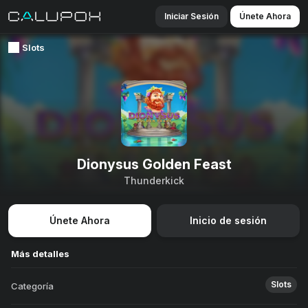
Iniciar Sesión
Únete Ahora
Slots
Dionysus Golden Feast
Thunderkick
Únete Ahora
Inicio de sesión
Más detalles
Slots
Categoría