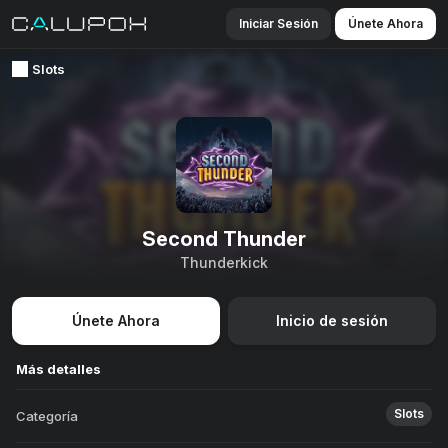
Iniciar Sesión
Únete Ahora
Slots
Second Thunder
Thunderkick
Únete Ahora
Inicio de sesión
Más detalles
Slots
Categoría