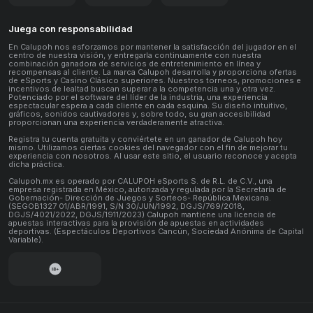
Juega con responsabilidad
En Calupoh nos esforzamos por mantener la satisfacción del jugador en el
centro de nuestra visión, y entregarla continuamente con nuestra
combinación ganadora de servicios de entretenimiento en línea y
recompensas al cliente. La marca Calupoh desarrolla y proporciona ofertas
de eSports y Casino Clásico superiores. Nuestros torneos, promociones e
incentivos de lealtad buscan superar a la competencia una y otra vez.
Potenciado por el software del líder de la industria, una experiencia
espectacular espera a cada cliente en cada esquina. Su diseño intuitivo,
gráficos, sonidos cautivadores y, sobre todo, su gran accesibilidad
proporcionan una experiencia verdaderamente atractiva.
Registra tu cuenta gratuita y conviértete en un ganador de Calupoh hoy
mismo. Utilizamos ciertas cookies del navegador con el fin de mejorar tu
experiencia con nosotros. Al usar este sitio, el usuario reconoce y acepta
dicha práctica.
Calupoh.mx es operado por CALUPOH eSports S. de R.L. de C.V., una
empresa registrada en México, autorizada y regulada por la Secretaría de
Gobernación- Dirección de Juegos y Sorteos- República Mexicana.
(SEGOB1327 01/ABR/1991, S/N 30/JUN/1992, DGJS/769/2018,
DGJS/4021/2022, DGJS/1911/2023) Calupoh mantiene una licencia de
apuestas interactivas para la provisión de apuestas en actividades
deportivas. (Espectáculos Deportivos Cancún, Sociedad Anónima de Capital
Variable).