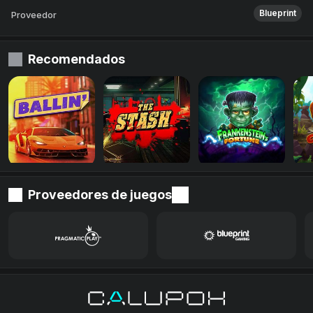
Blueprint
Proveedor
Recomendados
Ballin
The Stash
Frankenstein's Fortun
Kin
Proveedores de juegos