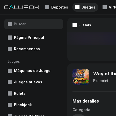
Deportes
Juegos
Vir
Buscar
/
Slots
Página Principal
Recompensas
Juegos
Máquinas de Juego
Way of th
Blueprint
Juegos nuevos
Ruleta
Más detalles
Blackjack
Categoría