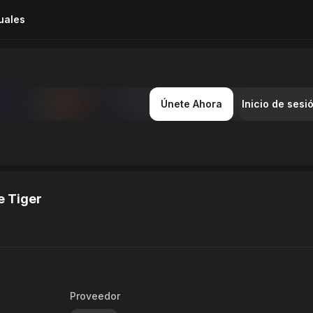
tuales
Únete Ahora
Inicio de sesi
e Tiger
Proveedor