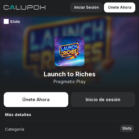
Iniciar Sesión
Únete Ahora
Slots
Launch to Riches
Pragmatic Play
Únete Ahora
Inicio de sesión
Más detalles
Slots
Categoría