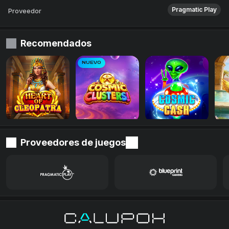
Pragmatic Play
Proveedor
Recomendados
NUEVO
Heart of Cleopatra
Cosmic Clusters
Cosmic Cash
Lux
Proveedores de juegos