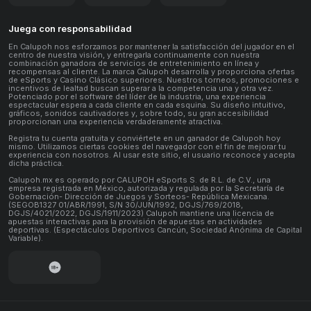
Juega con responsabilidad
En Calupoh nos esforzamos por mantener la satisfacción del jugador en el
centro de nuestra visión, y entregarla continuamente con nuestra
combinación ganadora de servicios de entretenimiento en línea y
recompensas al cliente. La marca Calupoh desarrolla y proporciona ofertas
de eSports y Casino Clásico superiores. Nuestros torneos, promociones e
incentivos de lealtad buscan superar a la competencia una y otra vez.
Potenciado por el software del líder de la industria, una experiencia
espectacular espera a cada cliente en cada esquina. Su diseño intuitivo,
gráficos, sonidos cautivadores y, sobre todo, su gran accesibilidad
proporcionan una experiencia verdaderamente atractiva.
Registra tu cuenta gratuita y conviértete en un ganador de Calupoh hoy
mismo. Utilizamos ciertas cookies del navegador con el fin de mejorar tu
experiencia con nosotros. Al usar este sitio, el usuario reconoce y acepta
dicha práctica.
Calupoh.mx es operado por CALUPOH eSports S. de R.L. de C.V., una
empresa registrada en México, autorizada y regulada por la Secretaría de
Gobernación- Dirección de Juegos y Sorteos- República Mexicana.
(SEGOB1327 01/ABR/1991, S/N 30/JUN/1992, DGJS/769/2018,
DGJS/4021/2022, DGJS/1911/2023) Calupoh mantiene una licencia de
apuestas interactivas para la provisión de apuestas en actividades
deportivas. (Espectáculos Deportivos Cancún, Sociedad Anónima de Capital
Variable).