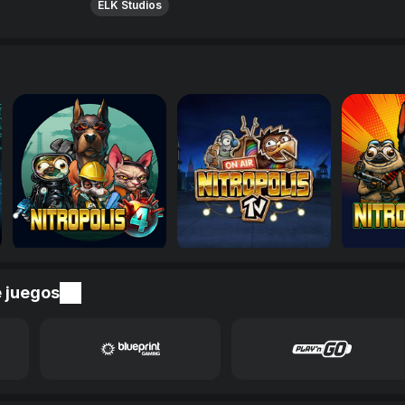
ELK Studios
Nitropolis 4
Nitropolis TV
Nitropolis
 juegos