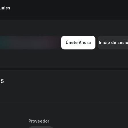
tuales
Únete Ahora
Inicio de sesi
 5
Proveedor