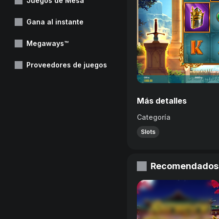
Juegos de Mesa
Gana al instante
Megaways™
Proveedores de juegos
Más detalles
Categoría
Slots
Recomendados