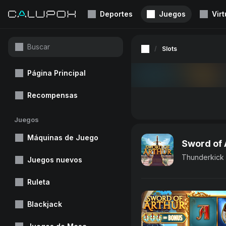
Deportes
Juegos
Vir
Buscar
/
Slots
Página Principal
Recompensas
Juegos
Máquinas de Juego
Sword of 
Thunderkick
Juegos nuevos
Ruleta
Blackjack