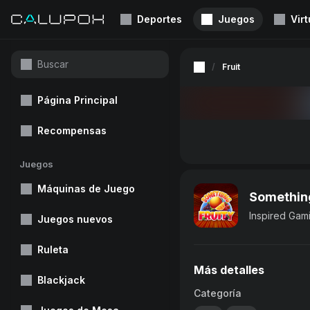
Deportes
Juegos
Vir
Buscar
/
Fruit
Página Principal
Recompensas
Juegos
Máquinas de Juego
Something
Inspired Gam
Juegos nuevos
Ruleta
Más detalles
Blackjack
Categoría