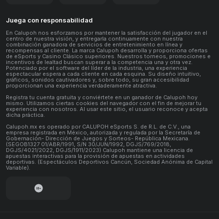
Juega con responsabilidad
En Calupoh nos esforzamos por mantener la satisfacción del jugador en el
centro de nuestra visión, y entregarla continuamente con nuestra
combinación ganadora de servicios de entretenimiento en línea y
recompensas al cliente. La marca Calupoh desarrolla y proporciona ofertas
de eSports y Casino Clásico superiores. Nuestros torneos, promociones e
incentivos de lealtad buscan superar a la competencia una y otra vez.
Potenciado por el software del líder de la industria, una experiencia
espectacular espera a cada cliente en cada esquina. Su diseño intuitivo,
gráficos, sonidos cautivadores y, sobre todo, su gran accesibilidad
proporcionan una experiencia verdaderamente atractiva.
Registra tu cuenta gratuita y conviértete en un ganador de Calupoh hoy
mismo. Utilizamos ciertas cookies del navegador con el fin de mejorar tu
experiencia con nosotros. Al usar este sitio, el usuario reconoce y acepta
dicha práctica.
Calupoh.mx es operado por CALUPOH eSports S. de R.L. de C.V., una
empresa registrada en México, autorizada y regulada por la Secretaría de
Gobernación- Dirección de Juegos y Sorteos- República Mexicana.
(SEGOB1327 01/ABR/1991, S/N 30/JUN/1992, DGJS/769/2018,
DGJS/4021/2022, DGJS/1911/2023) Calupoh mantiene una licencia de
apuestas interactivas para la provisión de apuestas en actividades
deportivas. (Espectáculos Deportivos Cancún, Sociedad Anónima de Capital
Variable).