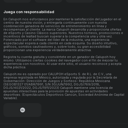
Juega con responsabilidad
En Calupoh nos esforzamos por mantener la satisfacción del jugador en el
centro de nuestra visión, y entregarla continuamente con nuestra
combinación ganadora de servicios de entretenimiento en línea y
recompensas al cliente. La marca Calupoh desarrolla y proporciona ofertas
de eSports y Casino Clásico superiores. Nuestros torneos, promociones e
incentivos de lealtad buscan superar a la competencia una y otra vez.
Potenciado por el software del líder de la industria, una experiencia
espectacular espera a cada cliente en cada esquina. Su diseño intuitivo,
gráficos, sonidos cautivadores y, sobre todo, su gran accesibilidad
proporcionan una experiencia verdaderamente atractiva.
Registra tu cuenta gratuita y conviértete en un ganador de Calupoh hoy
mismo. Utilizamos ciertas cookies del navegador con el fin de mejorar tu
experiencia con nosotros. Al usar este sitio, el usuario reconoce y acepta
dicha práctica.
Calupoh.mx es operado por CALUPOH eSports S. de R.L. de C.V., una
empresa registrada en México, autorizada y regulada por la Secretaría de
Gobernación- Dirección de Juegos y Sorteos- República Mexicana.
(SEGOB1327 01/ABR/1991, S/N 30/JUN/1992, DGJS/769/2018,
DGJS/4021/2022, DGJS/1911/2023) Calupoh mantiene una licencia de
apuestas interactivas para la provisión de apuestas en actividades
deportivas. (Espectáculos Deportivos Cancún, Sociedad Anónima de Capital
Variable).