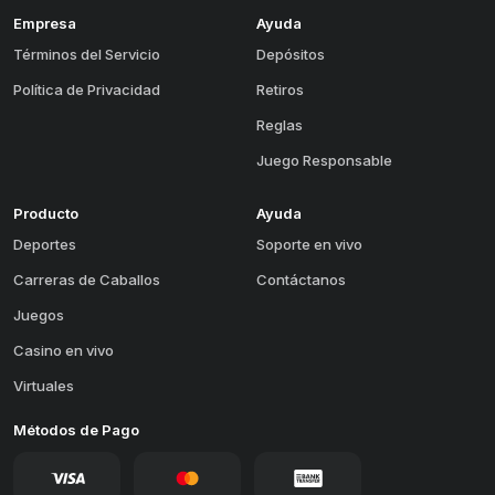
Empresa
Ayuda
Términos del Servicio
Depósitos
Política de Privacidad
Retiros
Reglas
Juego Responsable
Producto
Ayuda
Deportes
Soporte en vivo
Carreras de Caballos
Contáctanos
Juegos
Casino en vivo
Virtuales
Métodos de Pago