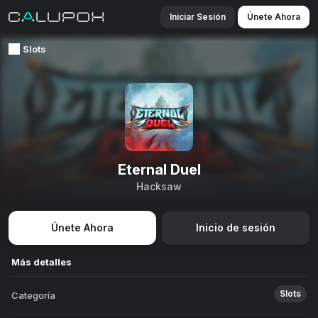
Iniciar Sesión
Únete Ahora
Slots
Eternal Duel
Hacksaw
Únete Ahora
Inicio de sesión
Más detalles
Slots
Categoría