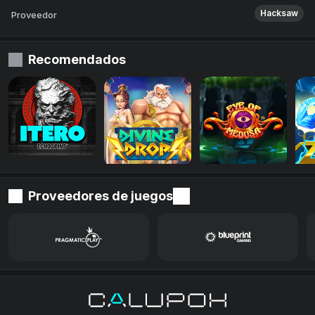
Hacksaw
Proveedor
Recomendados
ITERO
Divine Drop
Eye of Medusa
Ze 
Proveedores de juegos