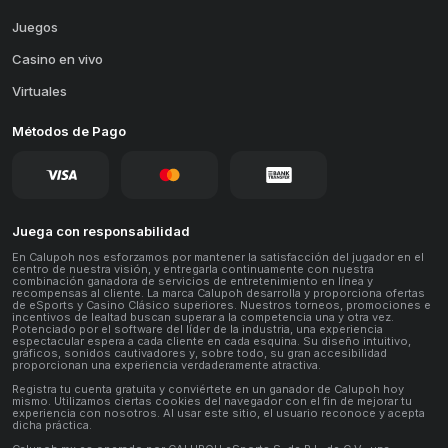
Juegos
Casino en vivo
Virtuales
Métodos de Pago
Juega con responsabilidad
En Calupoh nos esforzamos por mantener la satisfacción del jugador en el
centro de nuestra visión, y entregarla continuamente con nuestra
combinación ganadora de servicios de entretenimiento en línea y
recompensas al cliente. La marca Calupoh desarrolla y proporciona ofertas
de eSports y Casino Clásico superiores. Nuestros torneos, promociones e
incentivos de lealtad buscan superar a la competencia una y otra vez.
Potenciado por el software del líder de la industria, una experiencia
espectacular espera a cada cliente en cada esquina. Su diseño intuitivo,
gráficos, sonidos cautivadores y, sobre todo, su gran accesibilidad
proporcionan una experiencia verdaderamente atractiva.
Registra tu cuenta gratuita y conviértete en un ganador de Calupoh hoy
mismo. Utilizamos ciertas cookies del navegador con el fin de mejorar tu
experiencia con nosotros. Al usar este sitio, el usuario reconoce y acepta
dicha práctica.