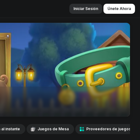
Iniciar Sesión
Únete Ahora
 al instante
Juegos de Mesa
Proveedores de juegos