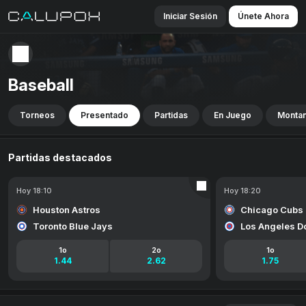
Iniciar Sesión
Únete Ahora
Baseball
Torneos
Presentado
Partidas
En Juego
Montan
Partidas destacados
Hoy 18:10
Hoy 18:20
Houston Astros
Chicago Cubs
Toronto Blue Jays
Los Angeles D
1o
2o
1o
1.44
2.62
1.75