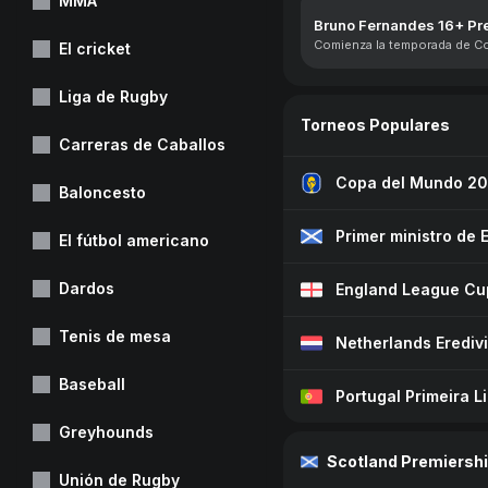
MMA
Bruno Fernandes 16+ Pr
Comienza la temporada de Co
El cricket
Liga de Rugby
Torneos Populares
Carreras de Caballos
Copa del Mundo 2
Baloncesto
Primer ministro de 
El fútbol americano
Dardos
England League Cu
Tenis de mesa
Netherlands Eredivi
Baseball
Portugal Primeira L
Greyhounds
Scotland Premiersh
Unión de Rugby