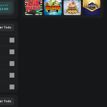
ue 2.37
3.00
20p Roulette
Big Bass Bonanza
Gates of Olympus 1000
Vegas Blackj
er Todo
er Todo