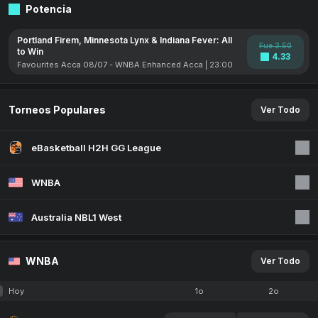
Potencia
Portland Firem, Minnesota Lynx & Indiana Fever: All
Fue 3.50
to Win
4.33
Favourites Acca 08/07 - WNBA Enhanced Acca | 23:00
Torneos Populares
Ver Todo
eBasketball H2H GG League
WNBA
Australia NBL1 West
WNBA
Ver Todo
Hoy
1o
2o