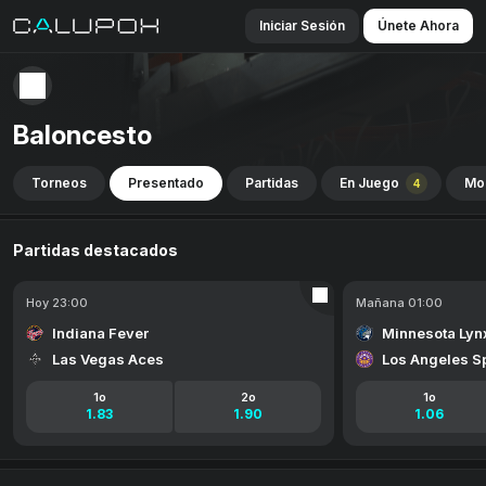
Iniciar Sesión
Únete Ahora
Baloncesto
Torneos
Presentado
Partidas
En Juego
Mo
4
Partidas destacados
Hoy 23:00
Mañana 01:00
Indiana Fever
Minnesota Lyn
Las Vegas Aces
Los Angeles S
1o
2o
1o
1.83
1.90
1.06