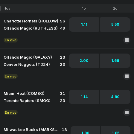
Hoy
1o
2o
Charlotte Hornets (HOLLOW)
56
1.11
5.50
Orlando Magic (RUTHLESS)
49
En vivo
Orlando Magic (GALAXY)
23
2.00
1.66
Denver Nuggets (TD24)
23
En vivo
Miami Heat (COMBO)
31
1.14
4.80
Toronto Raptors (SMOG)
23
En vivo
Milwaukee Bucks (MARKSMAN)
18
1.80
1.85