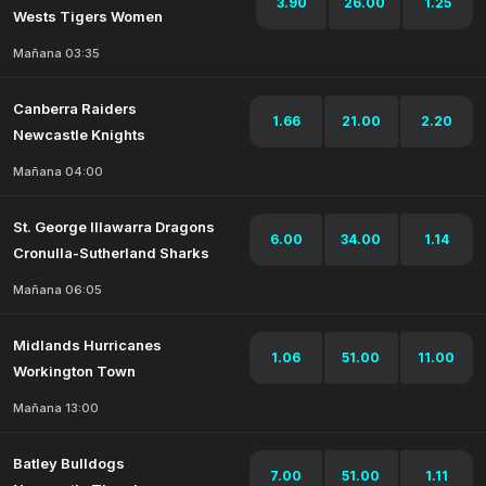
3.90
26.00
1.25
Wests Tigers Women
Mañana 03:35
Canberra Raiders
1.66
21.00
2.20
Newcastle Knights
Mañana 04:00
St. George Illawarra Dragons
6.00
34.00
1.14
Cronulla-Sutherland Sharks
Mañana 06:05
Midlands Hurricanes
1.06
51.00
11.00
Workington Town
Mañana 13:00
Batley Bulldogs
7.00
51.00
1.11