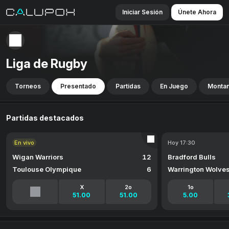
Iniciar Sesión
Únete Ahora
Liga de Rugby
Torneos
Presentado
Partidas
En Juego
Montan
Partidas destacados
En vivo
Hoy 17:30
Wigan Warriors
12
Bradford Bulls
Toulouse Olympique
6
Warrington Wolve
X
2o
1o
51.00
51.00
5.00