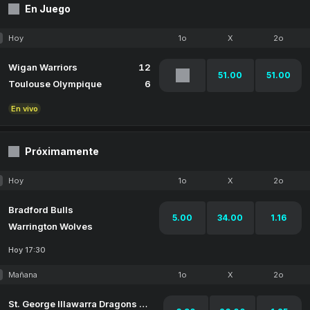
En Juego
Hoy
1o
X
2o
Wigan Warriors
12
51.00
51.00
Toulouse Olympique
6
En vivo
Próximamente
Hoy
1o
X
2o
Bradford Bulls
5.00
34.00
1.16
Warrington Wolves
Hoy 17:30
Mañana
1o
X
2o
St. George Illawarra Dragons Women