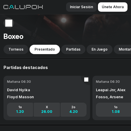
Iniciar Sesión
Únete Ahora
Boxeo
Torneos
Presentado
Partidas
En Juego
Montan
Partidas destacados
Mañana 06:30
Mañana 06:30
David Nyika
Leapai Jnr, Alex
Floyd Masson
Fosso, Arsene
1o
X
2o
1o
1.20
26.00
4.20
1.08