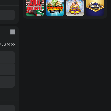
20p Roulette
Big Bass Bonanza
Gates of Olympus 1000
Vegas Blackj
º oct 10:00