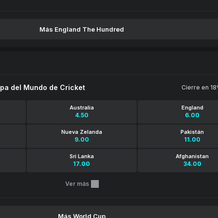
Más England The Hundred
pa del Mundo de Cricket
Cierre en 18
Australia
England
4.50
6.00
Nueva Zelanda
Pakistán
9.00
11.00
Sri Lanka
Afghanistan
17.00
34.00
Ver más
Más World Cup