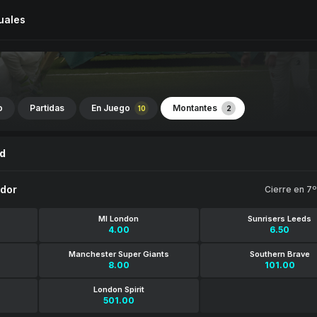
tuales
o
Partidas
En Juego
Montantes
10
2
d
ador
Cierre en 7º
MI London
Sunrisers Leeds
4.00
6.50
Manchester Super Giants
Southern Brave
8.00
101.00
London Spirit
501.00