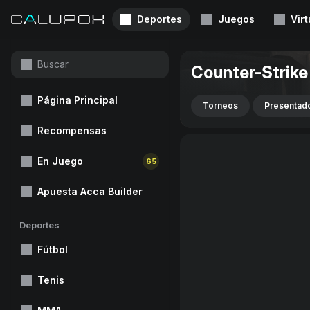
Deportes
Juegos
Vir
Buscar
Counter-Strike
Página Principal
Torneos
Presentad
Recompensas
En Juego
65
Apuesta Acca Builder
Deportes
Fútbol
Tenis