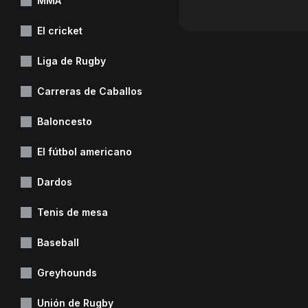
MMA
El cricket
Liga de Rugby
Carreras de Caballos
Baloncesto
El fútbol americano
Dardos
Tenis de mesa
Baseball
Greyhounds
Unión de Rugby