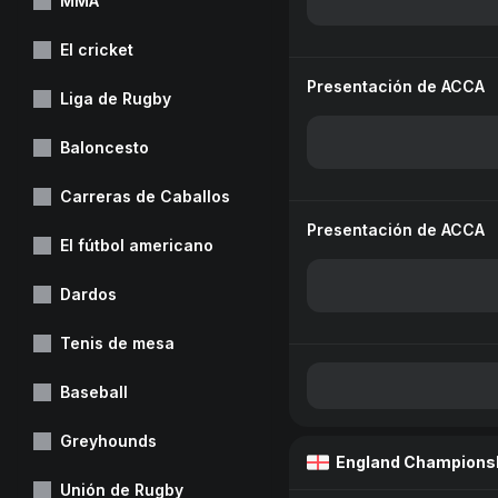
MMA
El cricket
Presentación de ACCA
Liga de Rugby
Baloncesto
Carreras de Caballos
Presentación de ACCA
El fútbol americano
Dardos
Tenis de mesa
Baseball
Greyhounds
England Champions
Unión de Rugby