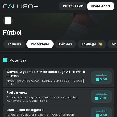
Iniciar Sesión
Únete Ahora
Fútbol
Torneos
Presentado
Partidas
En Juego
Mo
10
Potencia
Wolves, Wycombe & Middlesborough All To Win in
Fue 4.50
90 mins
5.50
Presentación de ACCA - League Cup Special - 07/08 |
18:45
Raul Jimenez
Fue 1.75
Goleador en cualquier momento - Wolverhampton
2.00
Wanderers v Port Vale | 18:45
Jean-Ricner Bellegarde
Fue 4.20
Tarjeta en cualquier momento - Wolverhampton
4.50