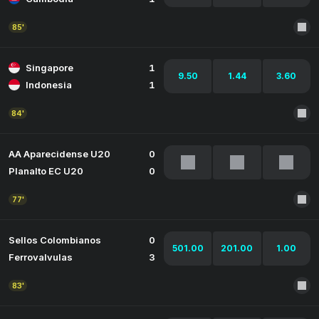
85'
Singapore
1
9.50
1.44
3.60
Indonesia
1
84'
AA Aparecidense U20
0
Planalto EC U20
0
77'
Sellos Colombianos
0
501.00
201.00
1.00
Ferrovalvulas
3
83'