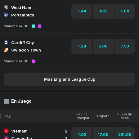
West Ham
1.44
4.33
5.00
Portsmouth
Mañana 14:00
Cardiff City
1.28
5.00
7.50
Swindon Town
Mañana 14:00
Más England League Cup
En Juego
Página
Fuera de
Hoy
Empate
Principal
casa
Vietnam
2
1.03
17.00
251.00
Cambodia
1